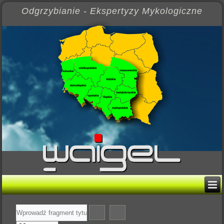
Odgrzybianie - Ekspertyzy Mykologiczne
Wprowadź
fragment