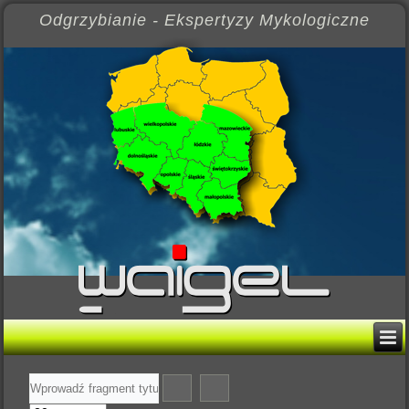
Odgrzybianie - Ekspertyzy Mykologiczne
Wprowadź
fragment