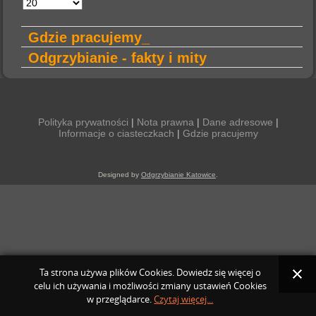
tytułu
Pokaż
#
Gdzie pracujemy_
Odgrzybianie - fakty i mity
Polityka prywatności
|
Nota prawna
|
Dane adresowe
|
Informacje o ciasteczkach
|
Gdzie pracujemy
Designed by
Odgrzybianie Katowice
.
Ta strona używa plików Cookies. Dowiedz się więcej o
celu ich używania i możliwości zmiany ustawień Cookies
w przeglądarce.
Czytaj więcej...