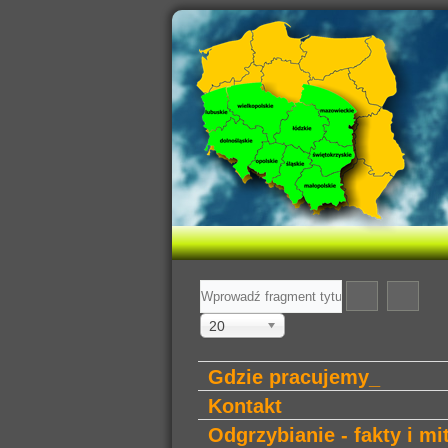
Wprowadź
fragment
tytułu
Pokaż
20
#
Gdzie pracujemy_
Kontakt
Odgrzybianie - fakty i mi