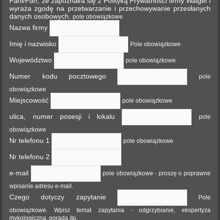
Pani/Pan, że zapoznał/a się z Polityką Prywatności firmy Waigel i
wyraża zgodę na przetwarzanie i przechowywanie przesłanych
danych osobowych.
pole obowiązkowe
Nazwa firmy
Imię i nazwisko
Pole obowiązkowe
Województwo
pole obowiązkowe
Numer kodu pocztowego
pole
obowiązkowe
Miejscowość
pole obowiązkowe
ulica, numer posesji i lokalu
pole
obowiązkowe
Nr telefonu 1
pole obowiązkowe
Nr telefonu 2
e-mail
pole obowiązkowe - proszę o poprawne
wpisanie adresu e-mail.
Czego dotyczy zapytanie
Pole
obowiązkowe. Wpisz temat zapytania - odgrzybianie, ekspertyza
mykologiczna, porada itp.