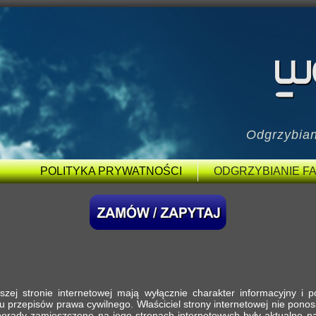
Odgrzybian
POLITYKA PRYWATNOŚCI
ODGRZYBIANIE FA
jszej stronie internetowej mają wyłącznie charakter informacyjny i 
iu przepisów prawa cywilnego. Właściciel strony internetowej nie ponos
porady zamieszczone na jego stronach internetowych były aktualne n