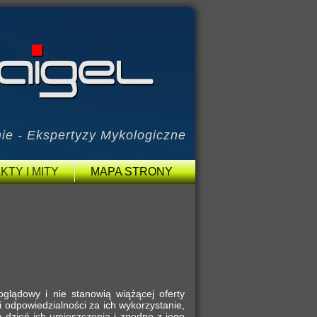
ie - Ekspertyzy Mykologiczne
KTY I MITY
MAPA STRONY
poglądowy i nie stanowią wiążącej oferty
i odpowiedzialności za ich wykorzystanie,
a dzień ich umieszczenia i zgodne z jego