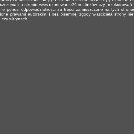
zczenia na stronie www.ozonowanie24.net linków czy przekierowań do
nie ponosi odpowiedzialności za treści zamieszczone na tych stron
one prawami autorskimi i bez pisemnej zgody właściciela strony n
 czy witrynach.